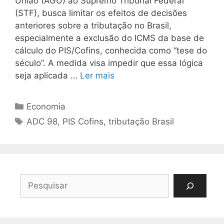
União (AGU) ao Supremo Tribunal Federal
(STF), busca limitar os efeitos de decisões
anteriores sobre a tributação no Brasil,
especialmente a exclusão do ICMS da base de
cálculo do PIS/Cofins, conhecida como “tese do
século”. A medida visa impedir que essa lógica
seja aplicada …
Ler mais
Categorias
Economia
Tags
ADC 98
,
PIS Cofins
,
tributação Brasil
Pesquisar