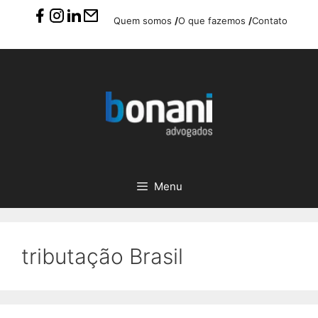
Pular
Quem somos
/
O que fazemos
/
Contato
para
o
conteúdo
Menu
tributação Brasil