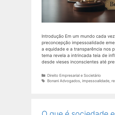
Introdução Em um mundo cada vez 
preconcepção impessoalidade emerg
a equidade e a transparência nos 
tema revela a intrincada teia de i
desde vieses inconscientes até pre
Categorias
Direito Empresarial e Societário
Tags
Bonani Advogados
,
impessoalidade
,
r
O que é sociedade e