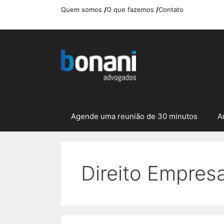
Pular
Quem somos
/
O que fazemos
/
Contato
para
o
conteúdo
Agende uma reunião de 30 minutos
A
Direito Empresa