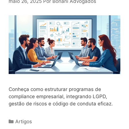
maio 26, 2025
Por
Bonani Advogados
Conheça como estruturar programas de
compliance empresarial, integrando LGPD,
gestão de riscos e código de conduta eficaz.
Categorias
Artigos