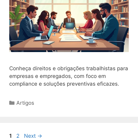
Conheça direitos e obrigações trabalhistas para
empresas e empregados, com foco em
compliance e soluções preventivas eficazes.
Categorias
Artigos
Page
Page
1
2
Next
→