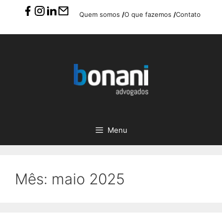
Pular
Quem somos
/
O que fazemos
/
Contato
para
o
conteúdo
Menu
Mês:
maio 2025