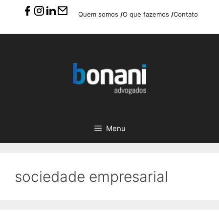
Pular
Quem somos
/
O que fazemos
/
Contato
para
o
conteúdo
Menu
sociedade empresarial