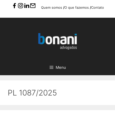
Pular
Quem somos
/
O que fazemos
/
Contato
para
o
conteúdo
Menu
PL 1087/2025