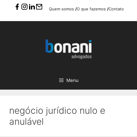
Pular
Quem somos
/
O que fazemos
/
Contato
para
o
conteúdo
Menu
negócio jurídico nulo e
anulável