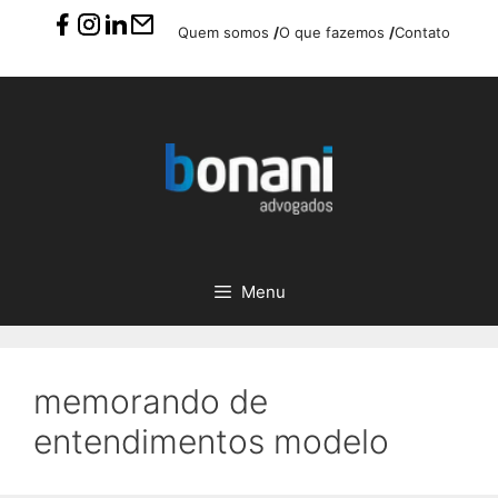
Pular
Quem somos
/
O que fazemos
/
Contato
para
o
conteúdo
Menu
memorando de
entendimentos modelo