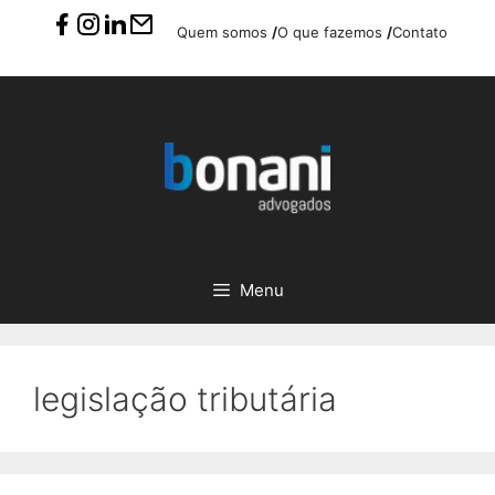
Pular
Quem somos
/
O que fazemos
/
Contato
para
o
conteúdo
Menu
legislação tributária