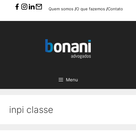
Pular
Quem somos
/
O que fazemos
/
Contato
para
o
conteúdo
Menu
inpi classe