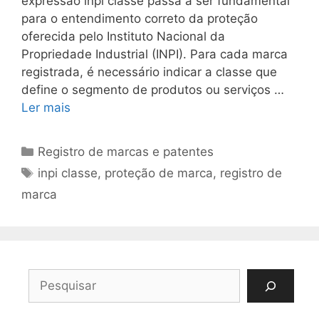
expressão inpi classe passa a ser fundamental
para o entendimento correto da proteção
oferecida pelo Instituto Nacional da
Propriedade Industrial (INPI). Para cada marca
registrada, é necessário indicar a classe que
define o segmento de produtos ou serviços …
Ler mais
Categorias
Registro de marcas e patentes
Tags
inpi classe
,
proteção de marca
,
registro de
marca
Pesquisar