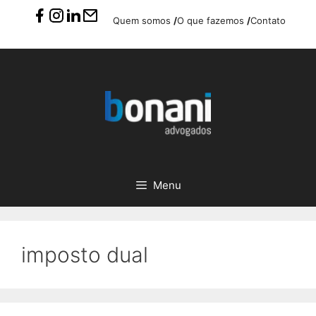
Pular
Quem somos
/
O que fazemos
/
Contato
para
o
conteúdo
Menu
imposto dual