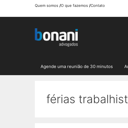
Pular
Quem somos
/
O que fazemos
/
Contato
para
o
conteúdo
Agende uma reunião de 30 minutos
A
férias trabalhis