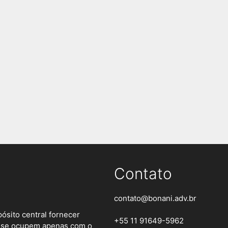
Contato
contato@bonani.adv.br
ósito central fornecer
+55 11 91649-5962
es se ocupem apenas com o