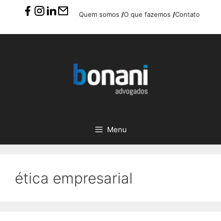
Pular
Quem somos
/
O que fazemos
/
Contato
para
o
conteúdo
Menu
ética empresarial