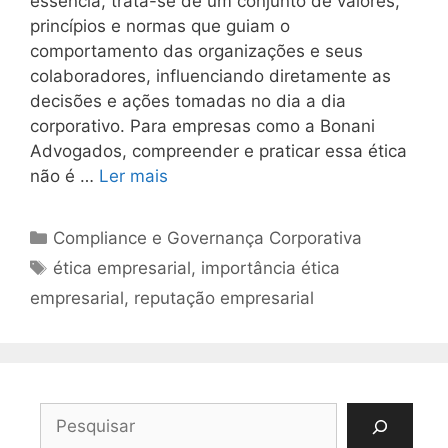
essência, trata-se de um conjunto de valores,
princípios e normas que guiam o
comportamento das organizações e seus
colaboradores, influenciando diretamente as
decisões e ações tomadas no dia a dia
corporativo. Para empresas como a Bonani
Advogados, compreender e praticar essa ética
não é …
Ler mais
Categorias
Compliance e Governança Corporativa
Tags
ética empresarial
,
importância ética
empresarial
,
reputação empresarial
Pesquisar