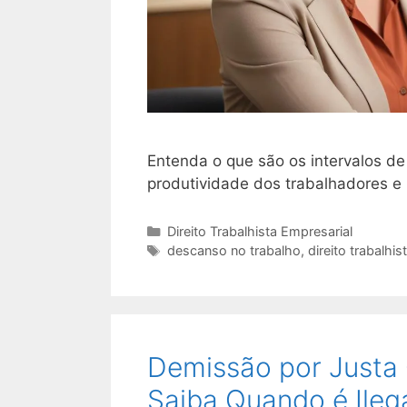
Entenda o que são os intervalos de
produtividade dos trabalhadores e 
Categorias
Direito Trabalhista Empresarial
Tags
descanso no trabalho
,
direito trabalhis
Demissão por Justa 
Saiba Quando é Ileg