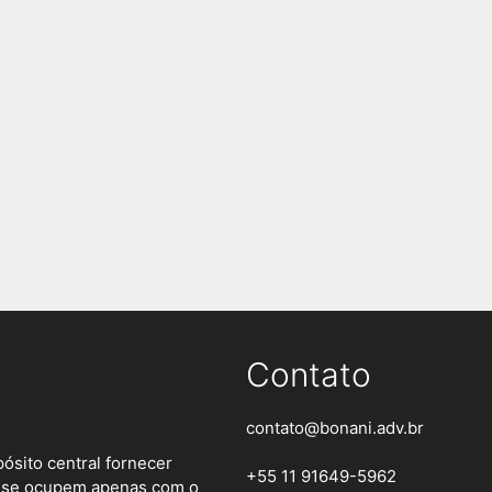
Contato
contato@bonani.adv.br
ósito central fornecer
+55 11 91649-5962
es se ocupem apenas com o