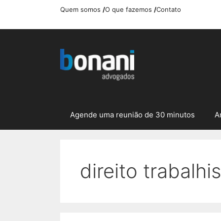
Pular
Quem somos
/
O que fazemos
/
Contato
para
o
conteúdo
Agende uma reunião de 30 minutos
A
direito trabalhi