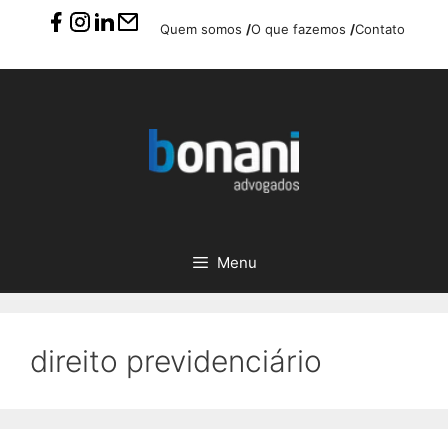
Pular
Quem somos
/
O que fazemos
/
Contato
para
o
conteúdo
Menu
direito previdenciário