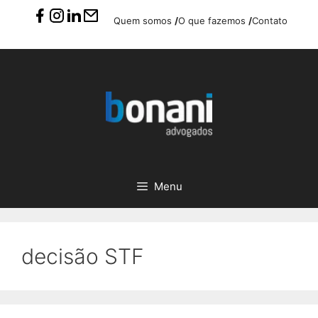
Pular
Quem somos
/
O que fazemos
/
Contato
para
o
conteúdo
Menu
decisão STF