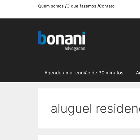
Pular
Quem somos
/
O que fazemos
/
Contato
para
o
conteúdo
Agende uma reunião de 30 minutos
A
aluguel residen