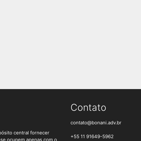
Contato
contato@bonani.adv.br
ósito central fornecer
+55 11 91649-5962
es se ocupem apenas com o