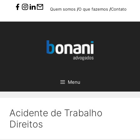
Pular
Quem somos
/
O que fazemos
/
Contato
para
o
conteúdo
Menu
Acidente de Trabalho
Direitos