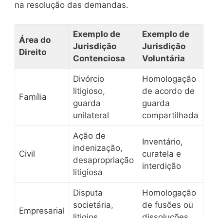
na resolução das demandas.
Exemplo de
Exemplo de
Área do
Jurisdição
Jurisdição
Direito
Contenciosa
Voluntária
Divórcio
Homologação
litigioso,
de acordo de
Família
guarda
guarda
unilateral
compartilhada
Ação de
Inventário,
indenização,
Civil
curatela e
desapropriação
interdição
litigiosa
Disputa
Homologação
societária,
de fusões ou
Empresarial
litigios
dissoluções