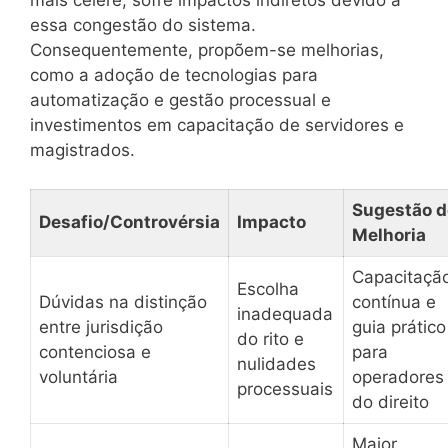
mais célere, sofre impactos indiretos devido a
essa congestão do sistema.
Consequentemente, propõem-se melhorias,
como a adoção de tecnologias para
automatização e gestão processual e
investimentos em capacitação de servidores e
magistrados.
Sugestão d
Desafio/Controvérsia
Impacto
Melhoria
Capacitaçã
Escolha
Dúvidas na distinção
contínua e
inadequada
entre jurisdição
guia prático
do rito e
contenciosa e
para
nulidades
voluntária
operadores
processuais
do direito
Maior