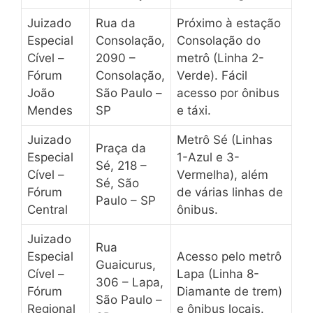
Juizado
Rua da
Próximo à estação
Especial
Consolação,
Consolação do
Cível –
2090 –
metrô (Linha 2-
Fórum
Consolação,
Verde). Fácil
João
São Paulo –
acesso por ônibus
Mendes
SP
e táxi.
Juizado
Metrô Sé (Linhas
Praça da
Especial
1-Azul e 3-
Sé, 218 –
Cível –
Vermelha), além
Sé, São
Fórum
de várias linhas de
Paulo – SP
Central
ônibus.
Juizado
Rua
Especial
Acesso pelo metrô
Guaicurus,
Cível –
Lapa (Linha 8-
306 – Lapa,
Fórum
Diamante de trem)
São Paulo –
Regional
e ônibus locais.