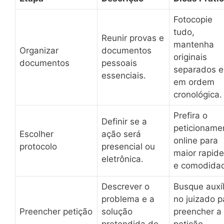
Fotocopie
tudo,
Reunir provas e
mantenha
Organizar
documentos
originais
documentos
pessoais
separados e
essenciais.
em ordem
cronológica.
Prefira o
Definir se a
peticioname
Escolher
ação será
online para
protocolo
presencial ou
maior rapid
eletrônica.
e comodida
Descrever o
Busque auxíl
problema e a
no juizado p
Preencher petição
solução
preencher a