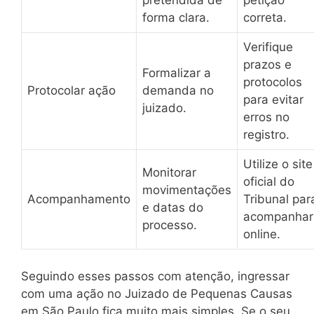
pretendida de
petição
forma clara.
correta.
Verifique
prazos e
Formalizar a
protocolos
Protocolar ação
demanda no
para evitar
juizado.
erros no
registro.
Utilize o site
Monitorar
oficial do
movimentações
Acompanhamento
Tribunal par
e datas do
acompanhar
processo.
online.
Seguindo esses passos com atenção, ingressar
com uma ação no Juizado de Pequenas Causas
em São Paulo fica muito mais simples. Se o seu