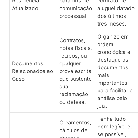
Residência
para fins de
contrato de
Atualizado
comunicação
aluguel datado
processual.
dos últimos
três meses.
Organize em
Contratos,
ordem
notas fiscais,
cronológica e
recibos, ou
destaque os
Documentos
qualquer
documentos
Relacionados ao
prova escrita
mais
Caso
que sustente
importantes
sua
para facilitar a
reclamação
análise pelo
ou defesa.
juiz.
Tenha tudo
Orçamentos,
bem legível e,
cálculos de
se possível,