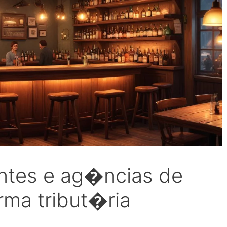
antes e ag�ncias de
rma tribut�ria