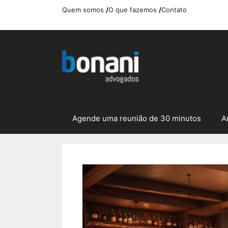
Pular
Quem somos
/
O que fazemos
/
Contato
para
o
conteúdo
Agende uma reunião de 30 minutos
A