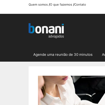
Pular
Quem somos
/
O que fazemos
/
Contato
para
o
conteúdo
Agende uma reunião de 30 minutos
A