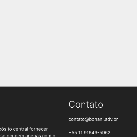
Contato
contato@bonani.adv.br
ósito central fornecer
+55 11 91649-5962
es se ocupem apenas com o