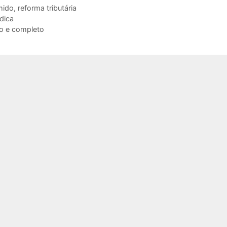
mido
,
reforma tributária
ídica
do e completo