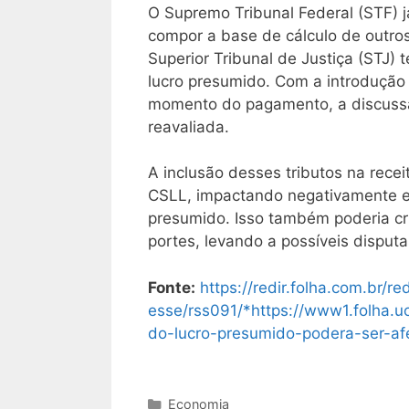
O Supremo Tribunal Federal (STF) 
compor a base de cálculo de outro
Superior Tribunal de Justiça (STJ)
lucro presumido. Com a introdução 
momento do pagamento, a discussão
reavaliada.
A inclusão desses tributos na recei
CSLL, impactando negativamente em
presumido. Isso também poderia cr
portes, levando a possíveis disputas
Fonte:
https://redir.folha.com.br/r
esse/rss091/*https://www1.folha.u
do-lucro-presumido-podera-ser-afe
Categorias
Economia