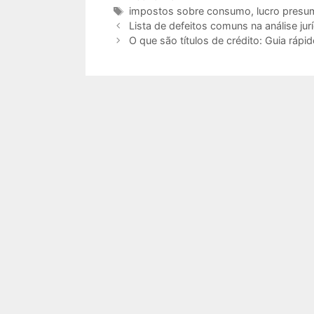
Tags
impostos sobre consumo
,
lucro presu
Lista de defeitos comuns na análise jur
O que são títulos de crédito: Guia rápi